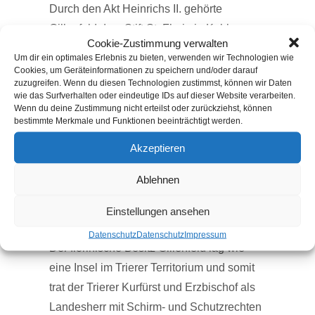
Durch den Akt Heinrichs II. gehörte
Gillenfeld dem Stift St. Florin in Koblenz.
Cookie-Zustimmung verwalten
St. Florin war also Grundherr und
Um dir ein optimales Erlebnis zu bieten, verwenden wir Technologien wie
Verwalter.
Cookies, um Geräteinformationen zu speichern und/oder darauf
zuzugreifen. Wenn du diesen Technologien zustimmst, können wir Daten
wie das Surfverhalten oder eindeutige IDs auf dieser Website verarbeiten.
Für den weltlichen Schutz, sowie für die
Wenn du deine Zustimmung nicht erteilst oder zurückziehst, können
bestimmte Merkmale und Funktionen beeinträchtigt werden.
Ahndung und Vollstreckung von Straftaten,
Akzeptieren
bestellten die Kleriker einen Adeligen als
Vogt. Die längste Zeit übten die Herzöge
Ablehnen
von Arenberg die Vogtrechte in Gillenfeld
aus.
Einstellungen ansehen
Datenschutz
Datenschutz
Impressum
Der florinische Besitz Gillenfeld lag wie
eine Insel im Trierer Territorium und somit
trat der Trierer Kurfürst und Erzbischof als
Landesherr mit Schirm- und Schutzrechten