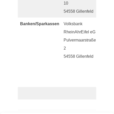
10
54558 Gillenfeld
Banken/Sparkassen
Volksbank
Tel.:
RheinAhrEifel eG
0
Pulvermaarstraße
65
2
73
54558 Gillenfeld
–
99
62
66