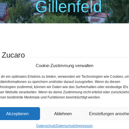
G
i
l
l
e
n
f
e
l
d
 Zucaro
Cookie-Zustimmung verwalten
Alter:
34
dir ein optimales Erlebnis zu bieten, verwenden wir Technologien wie Cookies, u
Beruf:
Vermessungstechniker
äteinformationen zu speichern und/oder darauf zuzugreifen. Wenn du diesen
hnologien zustimmst, können wir Daten wie das Surfverhalten oder eindeutige IDs
Persönliche Angaben (Familie, Hobbys):
ser Website verarbeiten. Wenn du deine Zustimmung nicht erteilst oder zurückziehs
verheiratet, 2 Kinder
nen bestimmte Merkmale und Funktionen beeinträchtigt werden.
Vorstand SV Gillenfeld
Was treibt mich an:
Akzeptieren
Ablehnen
Einstellungen anseh
Ich möchte die Zukunft unserer Gemeinde akt
Datenschutz
Datenschutz
Impressum