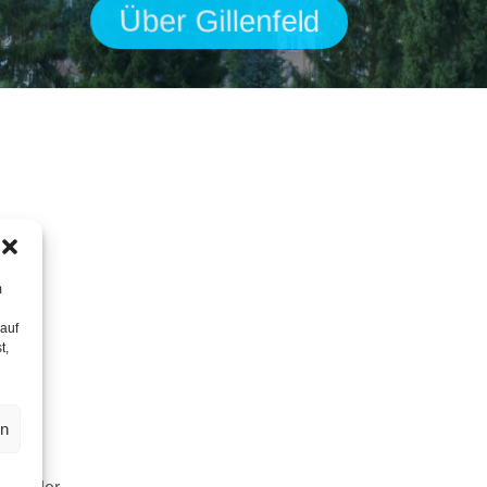
Ü
b
e
r
G
i
l
l
e
n
f
e
l
d
m
 auf
t,
en
iv