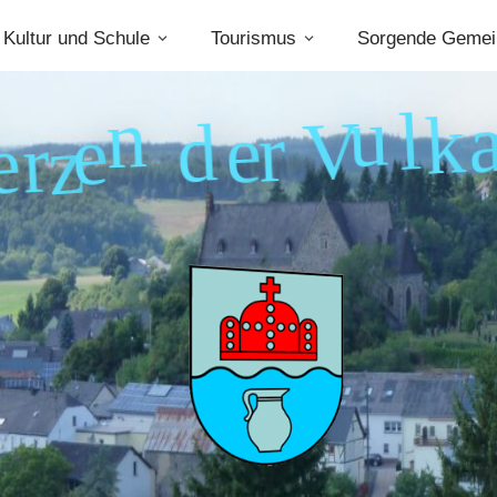
Kultur und Schule
Tourismus
Sorgende Gemei
k
l
u
V
r
e
d
n
e
z
r
e