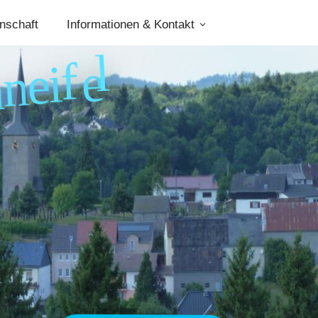
nschaft
Informationen & Kontakt
l
e
f
i
e
n
a