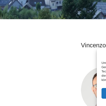
Vincenzo
Um 
Ger
Tec
die
kön