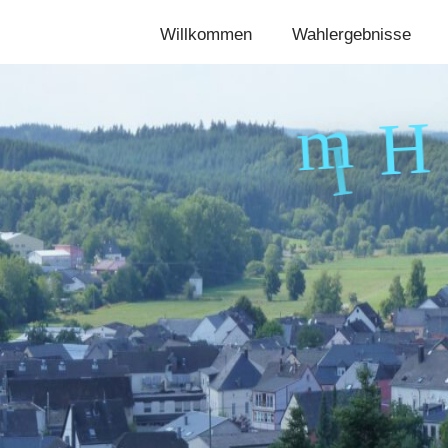
Willkommen
Wahlergebnisse
H
m
I