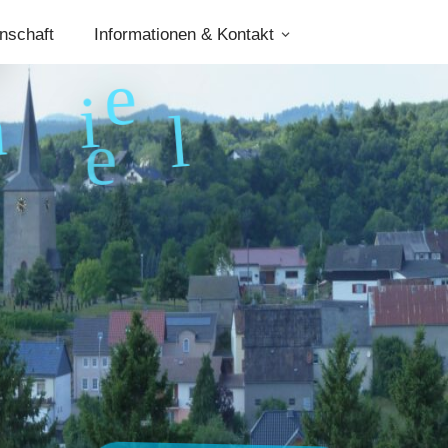
nschaft
Informationen & Kontakt
e
f
n
i
l
e