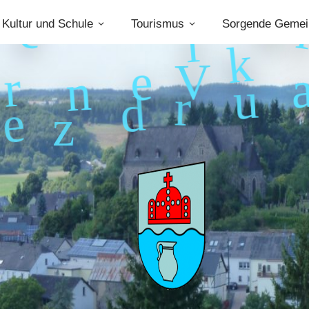
Kultur und Schule
Tourismus
Sorgende Gemei
l
a
k
e
V
d
u
e
r
n
r
z
e