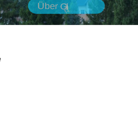
Ü
b
e
r
G
i
l
l
e
n
f
e
l
d
e