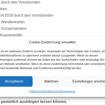
 durch den Vorsitzenden
nken
cht 2018 durch den Vorsitzenden
s Wanderwartes
s Schatzmeisters
r Kassenprüfer
 des Schatzmeisters und des Vorstandes
Cookie-Zustimmung verwalten
dir ein optimales Erlebnis zu bieten, verwenden wir Technologien wie Cookies, u
, Veranstaltungen und Ausblick 2019
äteinformationen zu speichern und/oder darauf zuzugreifen. Wenn du diesen
hnologien zustimmst, können wir Daten wie das Surfverhalten oder eindeutige IDs
enes
ser Website verarbeiten. Wenn du deine Zustimmung nicht erteilst oder zurückziehs
nen bestimmte Merkmale und Funktionen beeinträchtigt werden.
nderung der Tagesordnung können bis zum 16. Januar 2019 be
Akzeptieren
Ablehnen
Einstellungen anseh
ingereicht werden.
Datenschutz
Datenschutz
Impressum
chenspenden gebeten, damit wir bei Kaffee und Kuchen di
 gemütlich ausklingen lassen können.