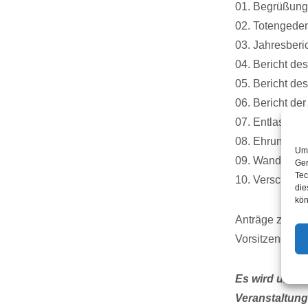
01. Begrüßung
02. Totengede
03. Jahresberi
04. Bericht de
05. Bericht de
06. Bericht de
07. Entlastung
08. Ehrungen
Um 
09. Wanderplan
Ger
Tec
10. Verschied
die
kön
Anträge zur Ä
Vorsitzenden e
Es wird um Ku
Veranstaltung