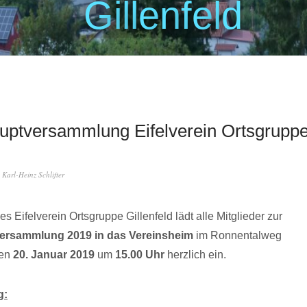
G
i
l
l
e
n
f
e
l
d
uptversammlung Eifelverein Ortsgrupp
d
n
Karl-Heinz Schlifter
s Eifelverein Ortsgruppe Gillenfeld lädt alle Mitglieder zur
ersammlung 2019 in das Vereinsheim
im Ronnentalweg
en
20. Januar 2019
um
15.00 Uhr
herzlich ein.
g: