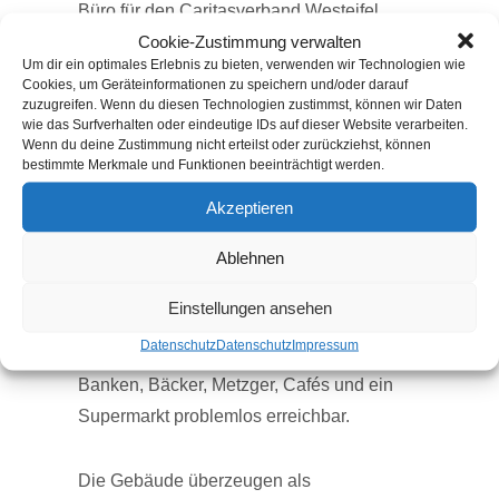
Büro für den Caritasverband Westeifel.
Cookie-Zustimmung verwalten
Weiterhin ist ein Gemeinschaftsraum
Um dir ein optimales Erlebnis zu bieten, verwenden wir Technologien wie
integriert, in dem durch die Caritas
Cookies, um Geräteinformationen zu speichern und/oder darauf
Veranstaltungen angeboten werden und
zuzugreifen. Wenn du diesen Technologien zustimmst, können wir Daten
wie das Surfverhalten oder eindeutige IDs auf dieser Website verarbeiten.
der von den Bewohnern für private Feiern
Wenn du deine Zustimmung nicht erteilst oder zurückziehst, können
bestimmte Merkmale und Funktionen beeinträchtigt werden.
genutzt werden kann. Die Wohngrößen
variieren zwischen ca. 45 qm und 85 qm.
Akzeptieren
Alle barrierefreien Wohnungen verfügen
Ablehnen
über eine Terrasse oder eine Loggia mit
schwellenlosem Zugang. Das Bauprojekt
Einstellungen ansehen
liegt mitten im Ortskern von Gillenfeld.
Datenschutz
Datenschutz
Impressum
Fußläufig sind im Umkreis von 500 Metern,
Banken, Bäcker, Metzger, Cafés und ein
Supermarkt problemlos erreichbar.
Die Gebäude überzeugen als