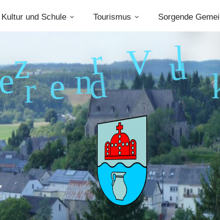
Kultur und Schule
Tourismus
Sorgende Gemei
e
u
k
V
l
r
d
n
e
z
r
e