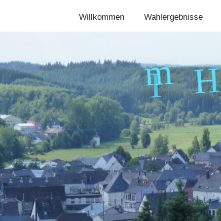
Willkommen
Wahlergebnisse
H
m
I