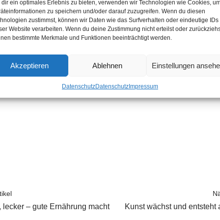
dir ein optimales Erlebnis zu bieten, verwenden wir Technologien wie Cookies, u
äteinformationen zu speichern und/oder darauf zuzugreifen. Wenn du diesen
Mitmachen – kein Problem!
hnologien zustimmst, können wir Daten wie das Surfverhalten oder eindeutige IDs
ser Website verarbeiten. Wenn du deine Zustimmung nicht erteilst oder zurückziehs
nen bestimmte Merkmale und Funktionen beeinträchtigt werden.
ndem Bedarf melden Sie sich bitte bei Frau Yvonne Weland,
stelle unter 0 65 73 / 9 53 03 94
.
Akzeptieren
Ablehnen
Einstellungen anseh
Datenschutz
Datenschutz
Impressum
Schlagwörter
Bringservice
,
Coronapandemie
,
Holservice
,
Quarantäne
ikel
Nä
h, lecker – gute Ernährung macht
Kunst wächst und entsteht 