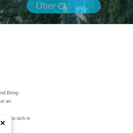
Ü
b
e
r
G
i
l
l
e
n
f
e
l
d
und Bring-
ar an.
en, die sich in