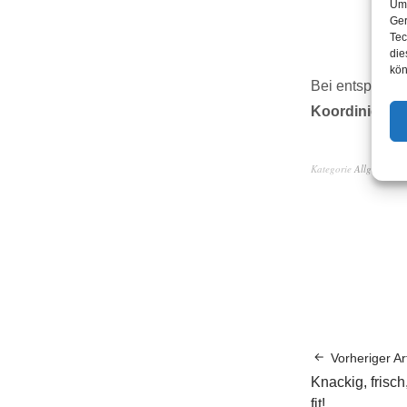
Um 
Ger
Tec
die
kön
Bei entspreche
Koordinierungs
Kategorie
Allgemein
Vorheriger Art
Knackig, frisc
fit!