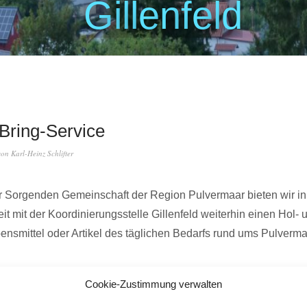
G
i
l
l
e
n
f
e
l
d
Bring-Service
von
Karl-Heinz Schlifter
 Sorgenden Gemeinschaft der Region Pulvermaar bieten wir in
 mit der Koordinierungsstelle Gillenfeld weiterhin einen Hol- 
bensmittel oder Artikel des täglichen Bedarfs rund ums Pulverma
 ist für Menschen mit hohem Gesundheitsrisiko sowie für Person
Cookie-Zustimmung verwalten
finden.