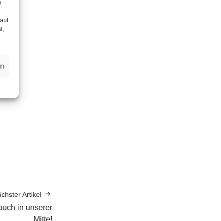
m
 auf
t,
en
chster Artikel
auch in unserer
Mitte!