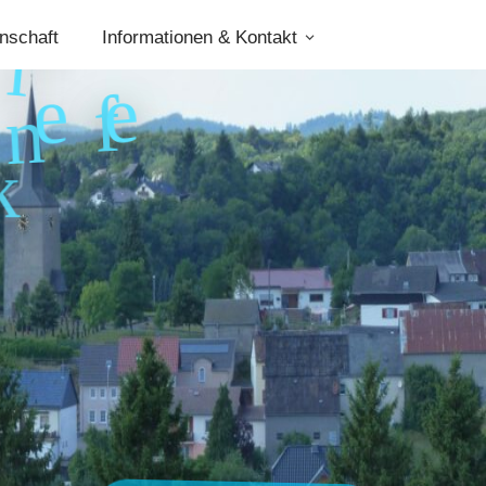
nschaft
Informationen & Kontakt
l
e
f
e
n
a
i