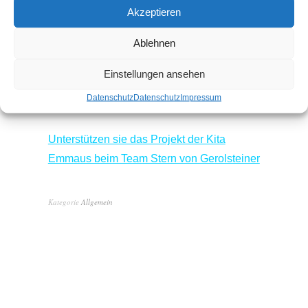
aufzuwerten. Wir freuen uns auf die
Akzeptieren
bereichernde Zusammenarbeit mit dem
Forstamt Daun, zertifiziert als Lernort für
Ablehnen
Nachhaltigkeit, welches uns mit
Einstellungen ansehen
Fachwissen, Rat und Tatkraft zur Seite
Datenschutz
Datenschutz
Impressum
stehen wird.
Unterstützen sie das Projekt der Kita
Emmaus beim Team Stern von Gerolsteiner
Kategorie
Allgemein