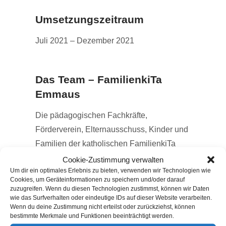
Umsetzungszeitraum
Juli 2021 – Dezember 2021
Das Team – FamilienkiTa
Emmaus
Die pädagogischen Fachkräfte,
Förderverein, Elternausschuss, Kinder und
Familien der katholischen FamilienkiTa
Emmaus in Kooperation mit der
Cookie-Zustimmung verwalten
Um dir ein optimales Erlebnis zu bieten, verwenden wir Technologien wie
Ortsgemeinde Gillenfeld und dem Forstamt
Cookies, um Geräteinformationen zu speichern und/oder darauf
Daun. Die Kooperationsgemeinschaft hat
zuzugreifen. Wenn du diesen Technologien zustimmst, können wir Daten
wie das Surfverhalten oder eindeutige IDs auf dieser Website verarbeiten.
das gemeinsame Ziel, das Waldareal auf
Wenn du deine Zustimmung nicht erteilst oder zurückziehst, können
der Ley für Kinder und Naturliebhaber
bestimmte Merkmale und Funktionen beeinträchtigt werden.