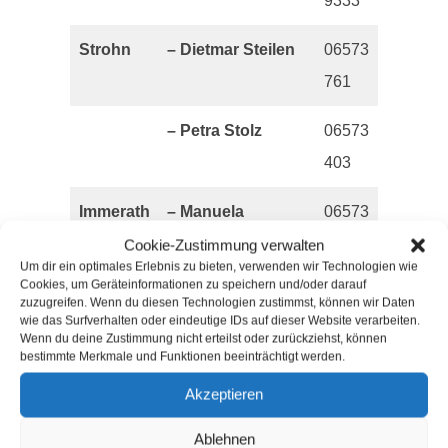
9333
Strohn
–
Dietmar Steilen
06573
761
– Petra Stolz
06573
403
Immerath
– Manuela
06573
Schmitz
9525742
Cookie-Zustimmung verwalten
Um dir ein optimales Erlebnis zu bieten, verwenden wir Technologien wie
Cookies, um Geräteinformationen zu speichern und/oder darauf
Mückeln
– Klaus Botzet
06574
zuzugreifen. Wenn du diesen Technologien zustimmst, können wir Daten
wie das Surfverhalten oder eindeutige IDs auf dieser Website verarbeiten.
9009565
Wenn du deine Zustimmung nicht erteilst oder zurückziehst, können
bestimmte Merkmale und Funktionen beeinträchtigt werden.
oder bei den
Akzeptieren
jeweiligen
Ortsbürgermeistern.
Ablehnen