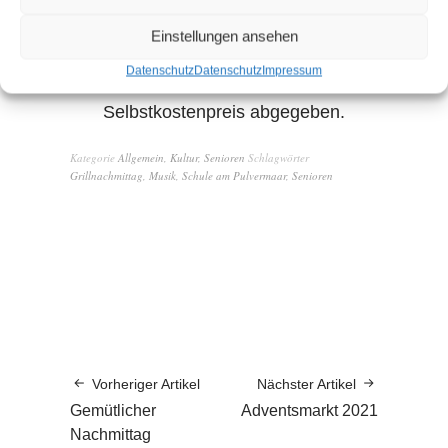
Einstellungen ansehen
Datenschutz
Datenschutz
Impressum
Essen und Getränke werden zum
Selbstkostenpreis abgegeben.
Kategorie
Allgemein
,
Kultur
,
Senioren
Schlagwörter
Grillnachmittag
,
Musik
,
Schule am Pulvermaar
,
Senioren
Vorheriger Artikel
Nächster Artikel
Gemütlicher
Adventsmarkt 2021
Nachmittag