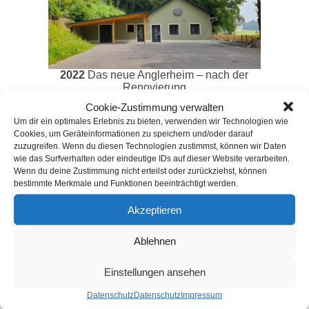
2022
Das neue Anglerheim – nach der
Renovierung
Aus einem alten Schützenhaus mit
Cookie-Zustimmung verwalten
Um dir ein optimales Erlebnis zu bieten, verwenden wir Technologien wie
Schießstand wurde ein barrierefreies
Cookies, um Geräteinformationen zu speichern und/oder darauf
Mehrzweckgebäude mit einem Innenhof, in
zuzugreifen. Wenn du diesen Technologien zustimmst, können wir Daten
wie das Surfverhalten oder eindeutige IDs auf dieser Website verarbeiten.
dem sich auch ein Grillplatz mit einer
Wenn du deine Zustimmung nicht erteilst oder zurückziehst, können
Grillhütte befindet, errichtet.
bestimmte Merkmale und Funktionen beeinträchtigt werden.
Akzeptieren
Neben dem neuen Gebäudekomplex
werden auch die Bilder der Vergangenheit
Ablehnen
ausgestellt.
Einstellungen ansehen
Datenschutz
Datenschutz
Impressum
Für das leibliche Wohl ist bestens gesorgt: