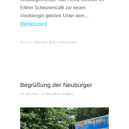
Eifeler Scheunencafé zur neuen
Viezkönigin gekrönt. Unter dem…
Weiterlesen
Kategorie
Allgemein
,
Kultur
,
Ortsgemeinde
Begrüßung der Neubürger
10. Juli 2024
von
Karl-Heinz Schlifter