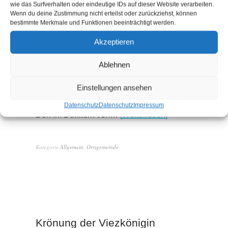
wie das Surfverhalten oder eindeutige IDs auf dieser Website verarbeiten.
Wenn du deine Zustimmung nicht erteilst oder zurückziehst, können
bestimmte Merkmale und Funktionen beeinträchtigt werden.
Akzeptieren
Der Dreck-Weg-Tag 2025 war wieder ein
Ablehnen
toller Tag! Am Samstag, den 05. April 2025
trafen sich bei sehr gutem Wetter Kindern,
Einstellungen ansehen
Jugendliche und Erwachsene, um unser
Datenschutz
Datenschutz
Impressum
Dorf im Dorfkern von…
Weiterlesen
Kategorie
Allgemein
,
Ortsgemeinde
Krönung der Viezkönigin