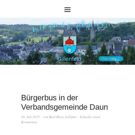
e
l
f
V
e
i
a
n
l
e
k
u
r
r
d
m
e
n
H
z
I
e
G
i
l
l
e
n
f
e
l
d
Ü
b
e
r
G
i
l
l
e
n
f
e
l
d
Bürgerbus in der
Verbandsgemeinde Daun
28. Juli 2015
von
Karl-Heinz Schlifter
Schreibe einen
Kommentar