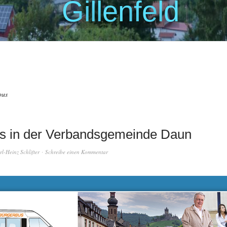
G
i
l
l
e
n
f
e
l
d
bus
s in der Verbandsgemeinde Daun
rl-Heinz Schlifter
Schreibe einen Kommentar