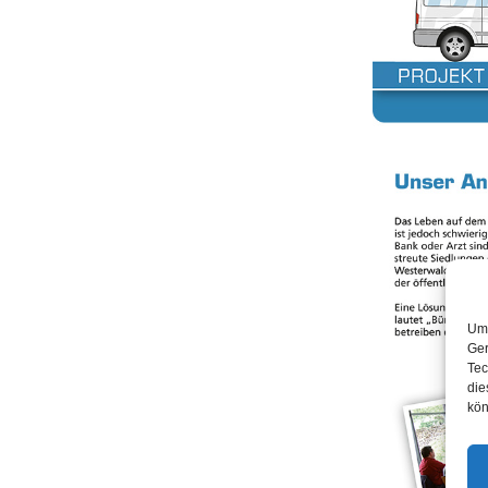
Um 
Ger
Tec
die
kön