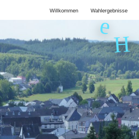
Willkommen
Wahlergebnisse
H
m
I