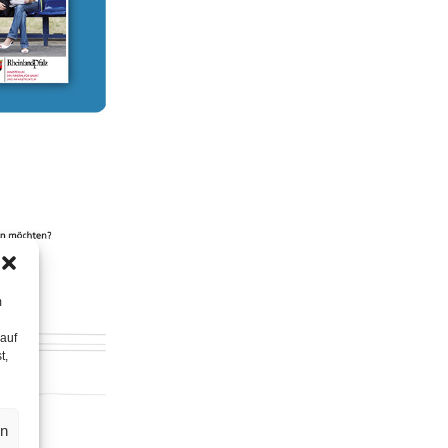
m
 auf
t,
en