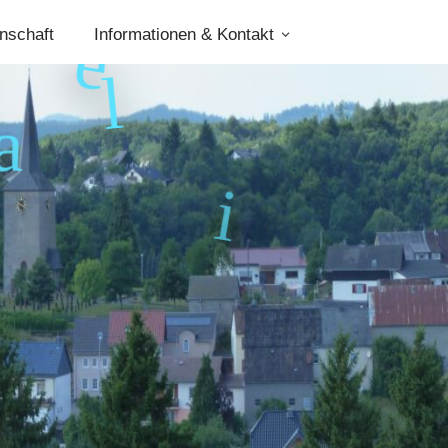
nschaft
Informationen & Kontakt
e
e
l
a
i
n
f