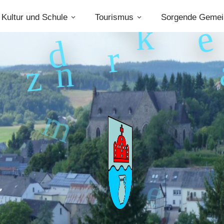
Kultur und Schule
Tourismus
Sorgende Gemei
u
V
k
r
d
l
e
n
z
e
r
e